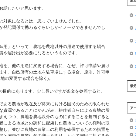
最
お話したいと思います。
の対象になるとは、思っていませんでした。
が登記関係で携わるぐらいしかイメージできませんでし
転用」といって、農地を農地以外の用途で使用する場合
請や届け出が必要になるというものです。
地を、他の用途に変更する場合に、なぜ、許可申請や届け
ます。自己所有の土地を駐車場にする場合、原則、許可申
土地の変更する場合を除く)。
最
条の目的にあります。少し長いですが条文を参照すると、
である農地が現在及び将来における国民のための限られた
ア
な資源であることにかんがみ、耕作者自らによる農地の所
まえつつ、農地を農地以外のものにすることを規制すると
者による地域との調和に配慮した農地についての権利の取
整し、並びに農地の農業上の利用を確保するための措置を
定と国内の農業生産の増大を図り、もつて国民に対する食