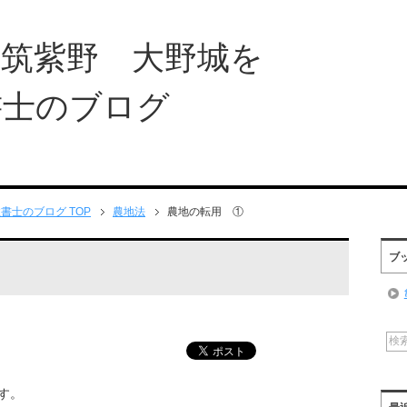
 筑紫野 大野城を
書士のブログ
士のブログ TOP
農地法
農地の転用 ①
ブ
す。