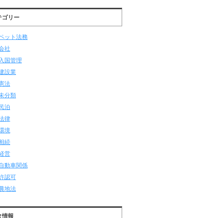
テゴリー
ペット法務
会社
入国管理
建設業
憲法
未分類
民泊
法律
環境
相続
経営
自動車関係
許認可
農地法
タ情報