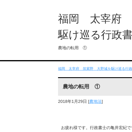
福岡 太宰府
駆け巡る行政
農地の転用 ①
福岡 太宰府 筑紫野 大野城を駆け巡る行政書
農地の転用 ①
2018年1月29日
[
農地法
]
お疲れ様です。行政書士の亀井宏紀で