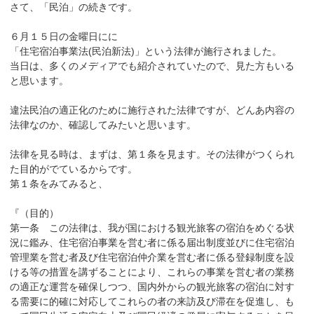
さて、「民泊」の続きです。
６月１５日の金曜日にに
「住宅宿泊事業法(民泊新法)」という法律が施行されました。
当日は、多くのメディアでも紹介されていたので、見た方もいる
と思います。
違法民泊の適正化のために施行された法律ですが、どんあ内容の
法律なのか、確認してみたいと思います。
法律を見る時は、まずは、第１条を見ます。その法律がつくられ
た目的がでているからです。
第１条をみてみると、
『（目的）
第一条 この法律は、我が国における観光旅客の宿泊をめぐる状
況に鑑み、住宅宿泊事業を営む者に係る届出制度並びに住宅宿泊
管理業を営む者及び住宅宿泊仲介業を営む者に係る登録制度を設
ける等の措置を講ずることにより、これらの事業を営む者の業務
の適正な運営を確保しつつ、国内外からの観光旅客の宿泊に対す
る需要に的確に対応してこれらの者の来訪及び滞在を促進し、も